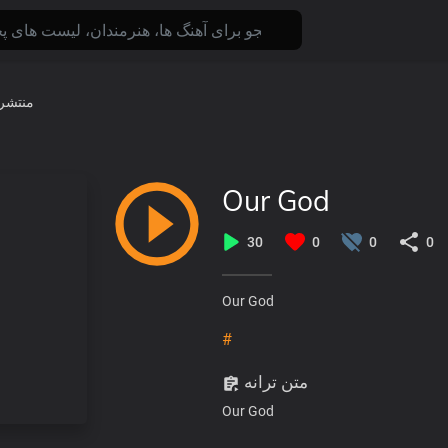
منتشر
Our God
30
0
0
0
Our God
#
متن ترانه
Our God