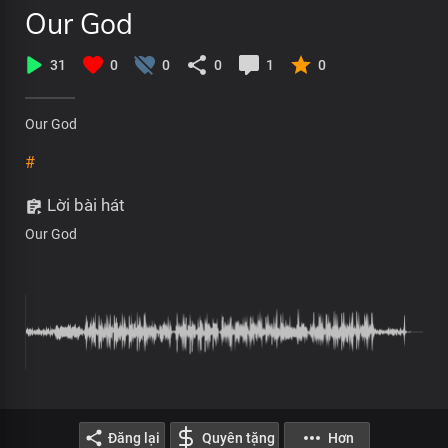
Our God
31
0
0
0
1
0
Our God
#
Lời bài hát
Our God
Đăng lại
Quyên tặng
Hơn