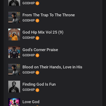
GODHIP
From The Trap To The Throne
GODHIP
God Hip Mix Vol 25 (9)
GODHIP
God’s Corner Praise
GODHIP
Blood on Their Hands, Love in His
GODHIP
Finding God Is Fun
GODHIP
Love God