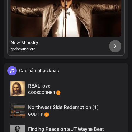
New Ministry
godscorner.org
Các bản nhạc khác
REAL love
GODSCORNER
Northwest Side Redemption (1)
GODHIP
Finding Peace on a JT Wayne Beat