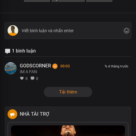
1 bình luận
GODSCORNER
00:03
% d tháng trước
IM A FAN
0
0
Tải thêm
NHÀ TÀI TRỢ