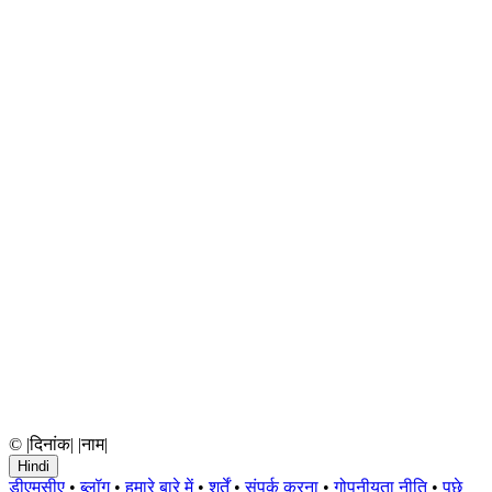
© |दिनांक| |नाम|
Hindi
डीएमसीए
•
ब्लॉग
•
हमारे बारे में
•
शर्तें
•
संपर्क करना
•
गोपनीयता नीति
•
पूछे