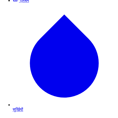
एलबम
सुर्खियों