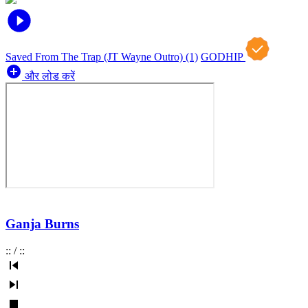
Saved From The Trap (JT Wayne Outro) (1)
GODHIP
और लोड करें
Ganja Burns
:
:
/
:
: