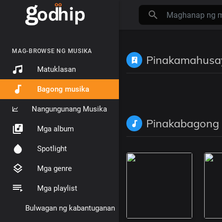
MAG-BROWSE NG MUSIKA
Pinakamahusa
Matuklasan
Bagong musika
Nangungunang Musika
Pinakabagong
Mga album
Spotlight
Mga genre
Mga playlist
Bulwagan ng kabantuganan