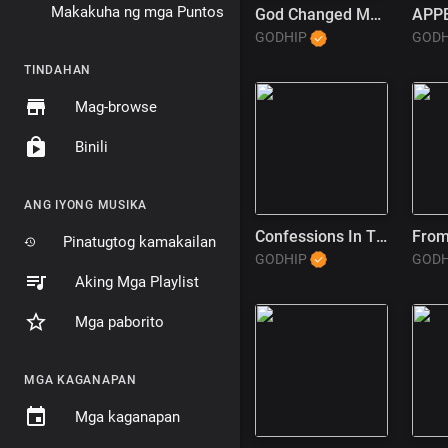
Makakuha ng mga Puntos
God Changed My Life
GODHIP
GOD
TINDAHAN
Mag-browse
Binili
ANG IYONG MUSIKA
Confessions In The Pulpit (1)
Pinatugtog kamakailan
GODHIP
GOD
Aking Mga Playlist
Mga paborito
MGA KAGANAPAN
Mga kaganapan