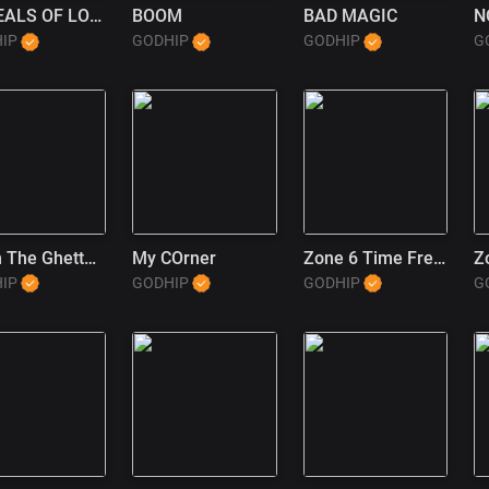
APPEALS OF LOVE
BOOM
BAD MAGIC
N
HIP
GODHIP
GODHIP
G
From The Ghetto To God
My COrner
Zone 6 Time Freeze (2)
HIP
GODHIP
GODHIP
G