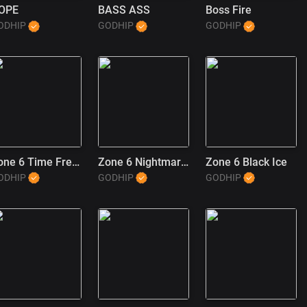
OPE
BASS ASS
Boss Fire
ODHIP
GODHIP
GODHIP
Zone 6 Time Freeze (1)
Zone 6 Nightmares
Zone 6 Black Ice
ODHIP
GODHIP
GODHIP