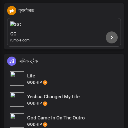
प्रायोजक
GC
rumble.com
अधिक ट्रैक
Life
GODHIP
Yeshua Changed My Life
GODHIP
God Came In On The Outro
GODHIP