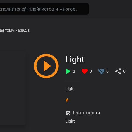
цы тому назад
в
Light
2
0
0
0
Light
#
Текст песни
Light