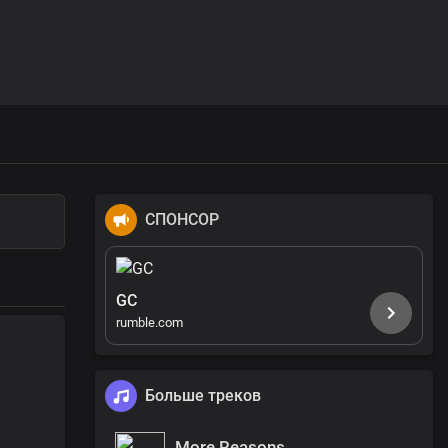
СПОНСОР
GC
rumble.com
Больше треков
More Reasons