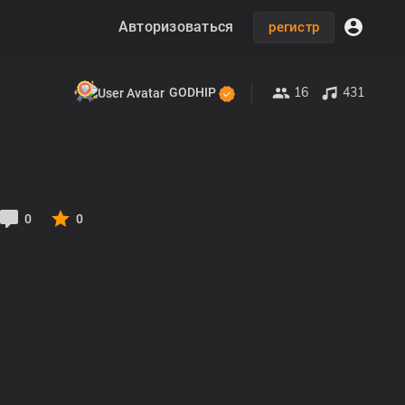
Авторизоваться
регистр
16
431
GODHIP
0
0