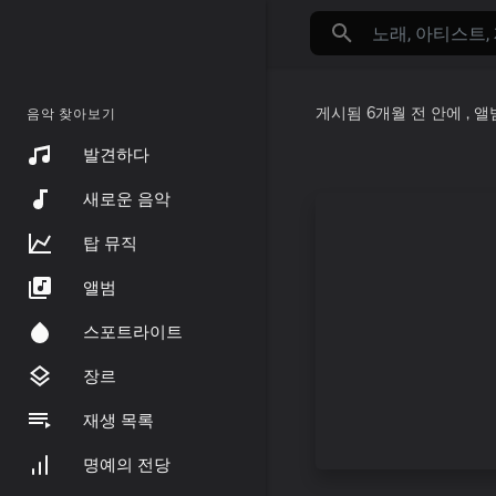
게시됨
6개월 전
안에
, 
음악 찾아보기
발견하다
새로운 음악
탑 뮤직
앨범
스포트라이트
장르
재생 목록
명예의 전당