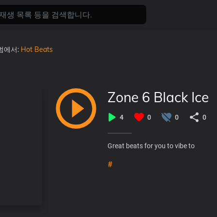
앨범에서:
Hot Beats
Zone 6 Black Ice
4
0
0
0
Great beats for you to vibe to
#