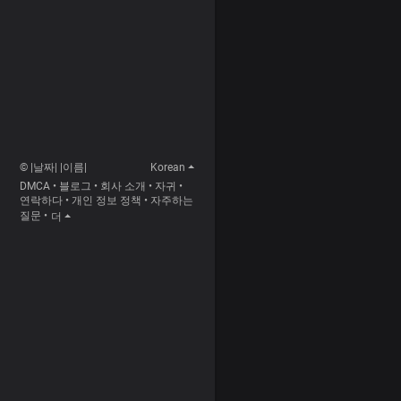
© |날짜| |이름|
Korean
DMCA
•
블로그
•
회사 소개
•
자귀
•
연락하다
•
개인 정보 정책
•
자주하는
질문
•
더