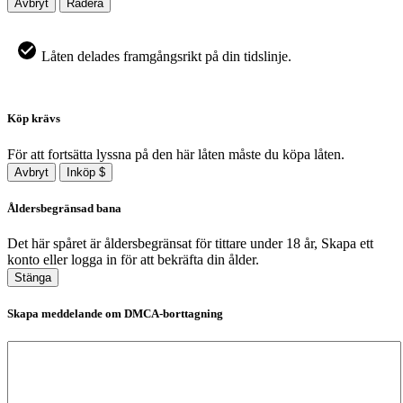
Avbryt
Radera
Låten delades framgångsrikt på din tidslinje.
Köp krävs
För att fortsätta lyssna på den här låten måste du köpa låten.
Avbryt
Inköp $
Åldersbegränsad bana
Det här spåret är åldersbegränsat för tittare under 18 år, Skapa ett
konto eller logga in för att bekräfta din ålder.
Stänga
Skapa meddelande om DMCA-borttagning