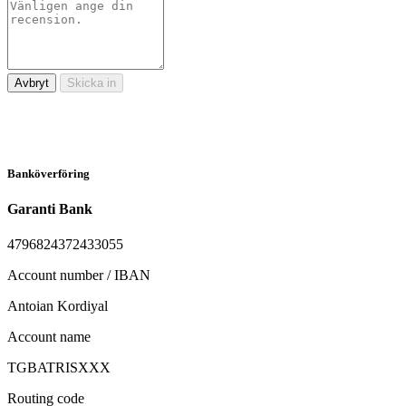
Avbryt
Skicka in
Banköverföring
Garanti Bank
4796824372433055
Account number / IBAN
Antoian Kordiyal
Account name
TGBATRISXXX
Routing code