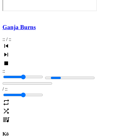
Ganja Burns
:
:
/
:
:
:
:
/
:
:
Kö