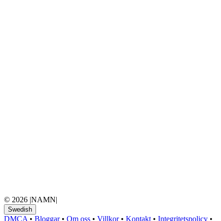
© 2026 |NAMN|
Swedish
DMCA
•
Bloggar
•
Om oss
•
Villkor
•
Kontakt
•
Integritetspolicy
•