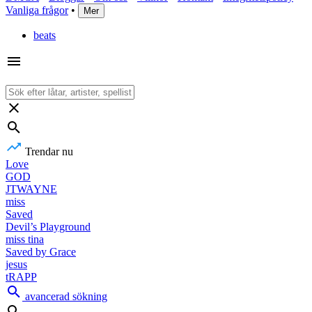
Vanliga frågor
•
Mer
beats
Trendar nu
Love
GOD
JTWAYNE
miss
Saved
Devil’s Playground
miss tina
Saved by Grace
jesus
tRAPP
avancerad sökning