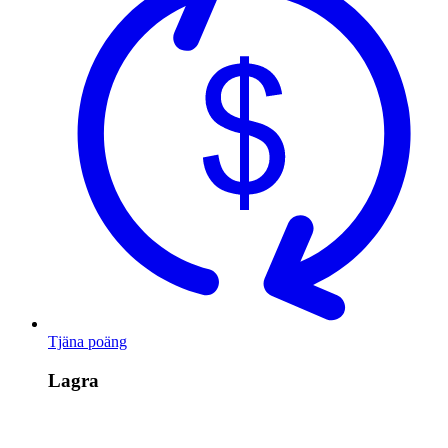
Tjäna poäng
Lagra