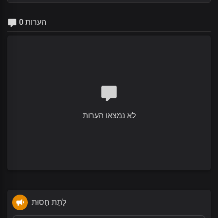
0 הערות
לא נמצאו הערות
לָתֵת חָסוּת