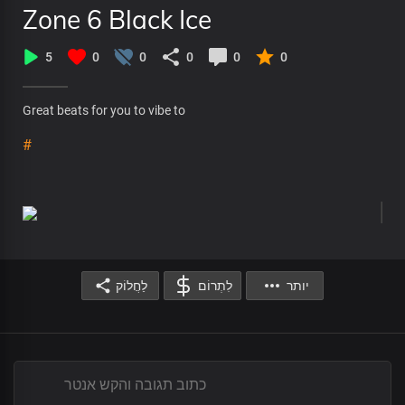
Zone 6 Black Ice
5
0
0
0
0
0
Great beats for you to vibe to
#
יותר
לִתְרוֹם
לַחֲלוֹק