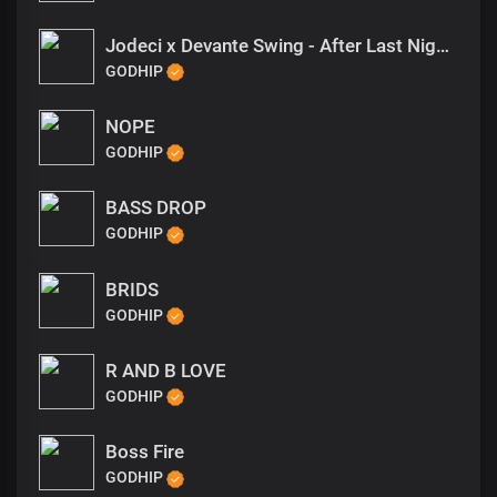
Jodeci x Devante Swing - After Last Night Type Beat
GODHIP
NOPE
GODHIP
BASS DROP
GODHIP
BRIDS
GODHIP
R AND B LOVE
GODHIP
Boss Fire
GODHIP