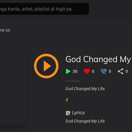
ina
sa
God Changed My 
30
0
0
0
God Changed My Life
#
Lyrics
God Changed My Life