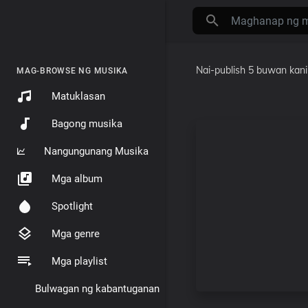
Nai-publish
5 buwan kan
MAG-BROWSE NG MUSIKA
Matuklasan
Bagong musika
Nangungunang Musika
Mga album
Spotlight
Mga genre
Mga playlist
Bulwagan ng kabantuganan