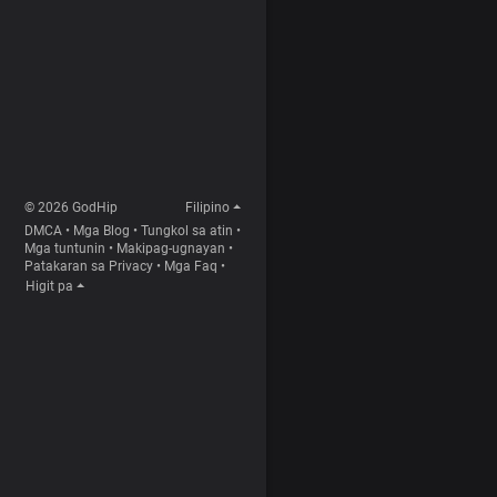
© 2026 GodHip
Filipino
DMCA
•
Mga Blog
•
Tungkol sa atin
•
Mga tuntunin
•
Makipag-ugnayan
•
Patakaran sa Privacy
•
Mga Faq
•
Higit pa