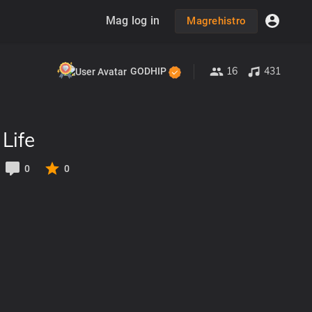
Mag log in
Magrehistro
16
431
GODHIP
Life
0
0