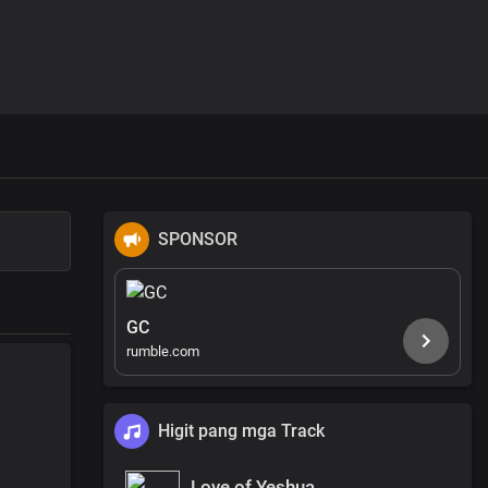
SPONSOR
GC
rumble.com
Higit pang mga Track
Love of Yeshua