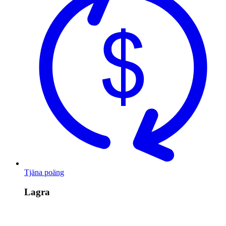
Tjäna poäng
Lagra