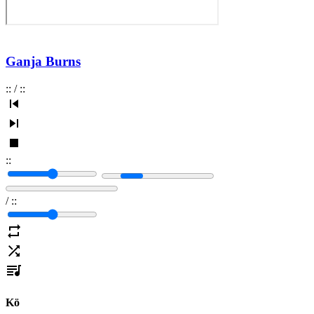
Ganja Burns
:
:
/
:
:
:
:
/
:
:
Kö