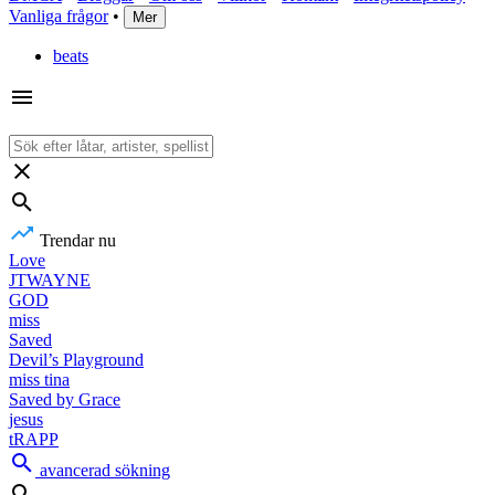
Vanliga frågor
•
Mer
beats
Trendar nu
Love
JTWAYNE
GOD
miss
Saved
Devil’s Playground
miss tina
Saved by Grace
jesus
tRAPP
avancerad sökning