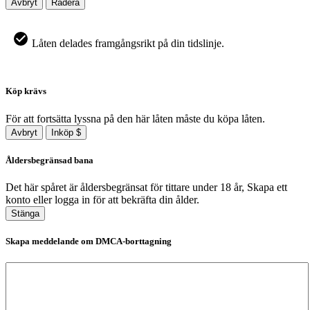
Avbryt
Radera
Låten delades framgångsrikt på din tidslinje.
Köp krävs
För att fortsätta lyssna på den här låten måste du köpa låten.
Avbryt
Inköp $
Åldersbegränsad bana
Det här spåret är åldersbegränsat för tittare under 18 år, Skapa ett
konto eller logga in för att bekräfta din ålder.
Stänga
Skapa meddelande om DMCA-borttagning