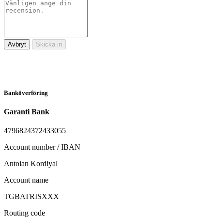
Avbryt
Skicka in
Banköverföring
Garanti Bank
4796824372433055
Account number / IBAN
Antoian Kordiyal
Account name
TGBATRISXXX
Routing code