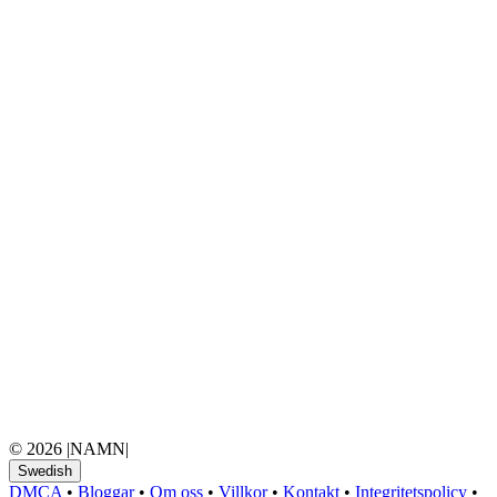
© 2026 |NAMN|
Swedish
DMCA
•
Bloggar
•
Om oss
•
Villkor
•
Kontakt
•
Integritetspolicy
•