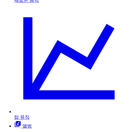
새로운 음악
탑 뮤직
앨범