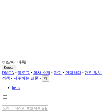
© |날짜| |이름|
Korean
DMCA
•
블로그
•
회사 소개
•
자귀
•
연락하다
•
개인 정보
정책
•
자주하는 질문
•
더
beats