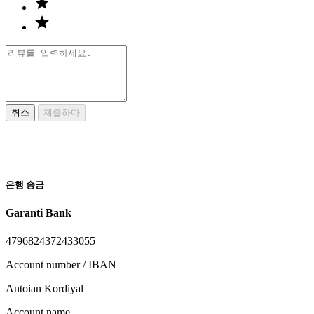
취소
제출하다
은행 송금
Garanti Bank
4796824372433055
Account number / IBAN
Antoian Kordiyal
Account name