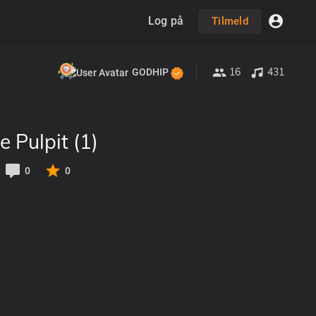
Log på
Tilmeld
16
431
GODHIP
e Pulpit (1)
0
0