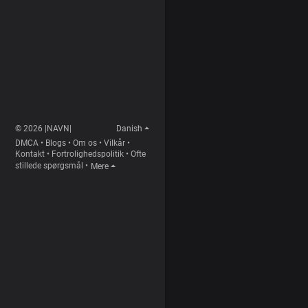
© 2026 |NAVN|
Danish
DMCA
•
Blogs
•
Om os
•
Vilkår
•
Kontakt
•
Fortrolighedspolitik
•
Ofte
stillede spørgsmål
•
Mere