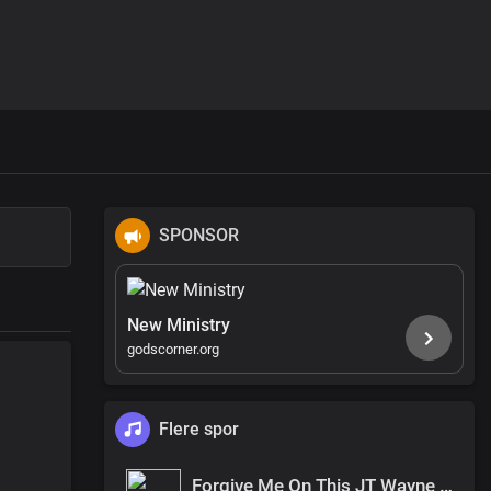
SPONSOR
New Ministry
godscorner.org
Flere spor
Forgive Me On This JT Wayne Beat