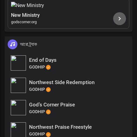
New Ministry
godscorner.org
আরো ট্র্যাক
End of Days
GODHIP
Northwest Side Redemption
GODHIP
God’s Corner Praise
GODHIP
Northwest Praise Freestyle
GODHIP