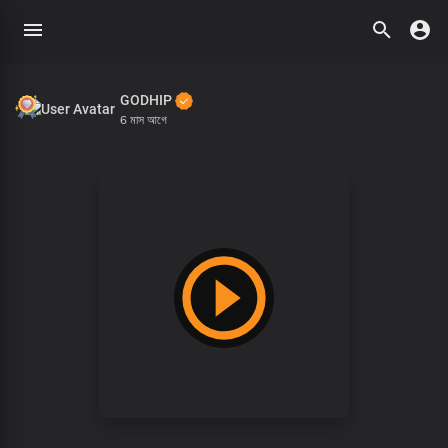
GODHIP
6 মাস আগে