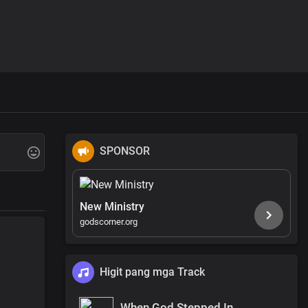
SPONSOR
New Ministry
godscorner.org
Higit pang mga Track
When God Stepped In