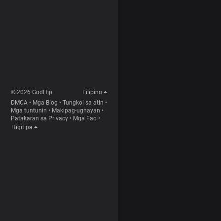
© 2026 GodHip
Filipino
DMCA
•
Mga Blog
•
Tungkol sa atin
•
Mga tuntunin
•
Makipag-ugnayan
•
Patakaran sa Privacy
•
Mga Faq
•
Higit pa