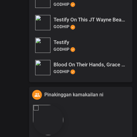
GODHIP
Testify On This JT Wayne Beat (1)
GODHIP
Testify
GODHIP
Blood On Their Hands, Grace On My Heart (1)
GODHIP
Pinakinggan kamakailan ni