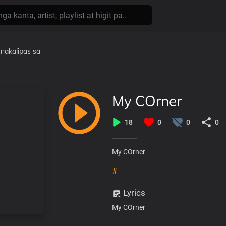
nakalipas
sa
My COrner
18
0
0
0
My COrner
#
Lyrics
My COrner