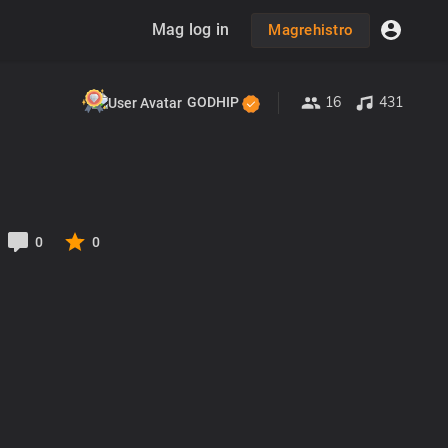
Mag log in
Magrehistro
16
431
GODHIP
0
0