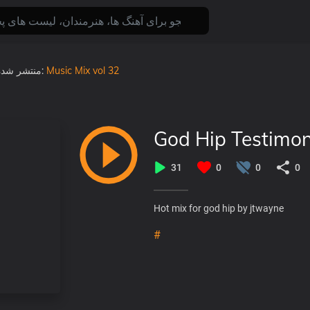
Music Mix vol 32
, در آلبوم:
منتشر شد
God Hip Testimon
31
0
0
0
Hot mix for god hip by jtwayne
#