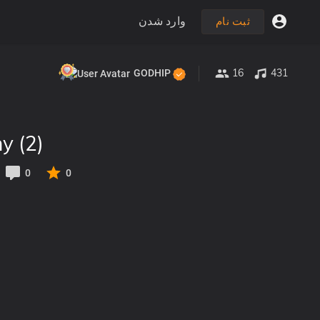
وارد شدن
ثبت نام
16
431
GODHIP
y (2)
0
0