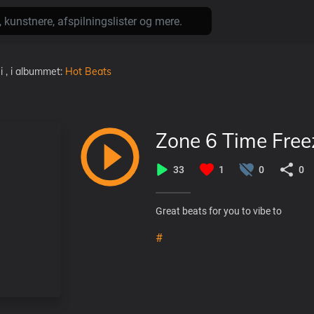
i
, i albummet:
Hot Beats
Zone 6 Time Free
33
1
0
0
Great beats for you to vibe to
#