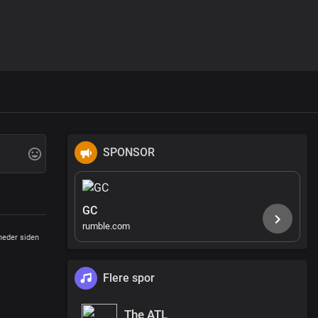
SPONSOR
GC
rumble.com
eder siden
Flere spor
The ATL