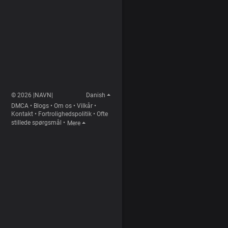
© 2026 |NAVN|
Danish
DMCA
•
Blogs
•
Om os
•
Vilkår
•
Kontakt
•
Fortrolighedspolitik
•
Ofte
stillede spørgsmål
•
Mere