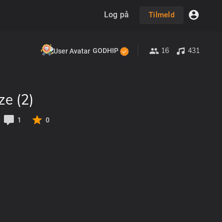
Log på
Tilmeld
16
431
GODHIP
ze (2)
1
0