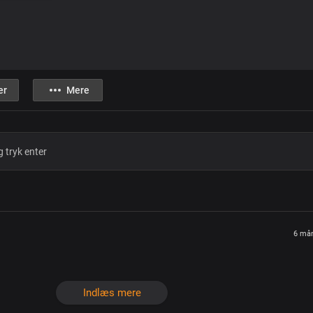
er
Mere
6 mån
Indlæs mere