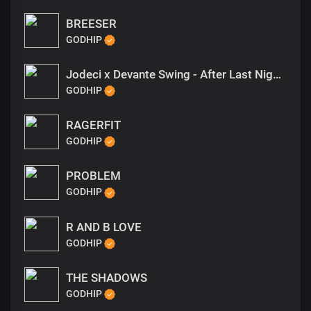
BREESER
GODHIP
Jodeci x Devante Swing - After Last Night Type Beat
GODHIP
RAGERFIT
GODHIP
PROBLEM
GODHIP
R AND B LOVE
GODHIP
THE SHADOWS
GODHIP