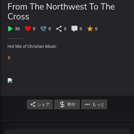
From The Northwest To The
Cross
30
0
0
0
0
0
Hot Mix of Christian Music
#
シェア
寄付
もっと