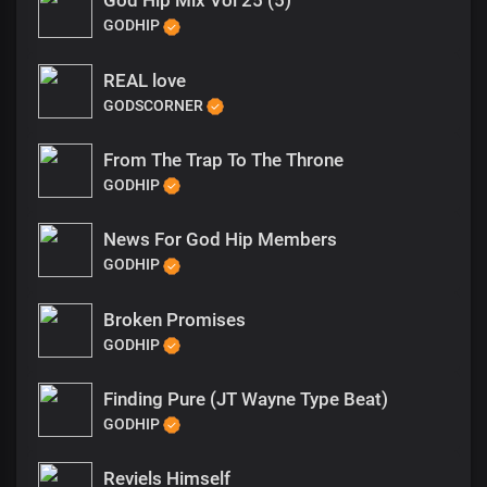
God Hip Mix Vol 25 (5)
GODHIP
REAL love
GODSCORNER
From The Trap To The Throne
GODHIP
News For God Hip Members
GODHIP
Broken Promises
GODHIP
Finding Pure (JT Wayne Type Beat)
GODHIP
Reviels Himself