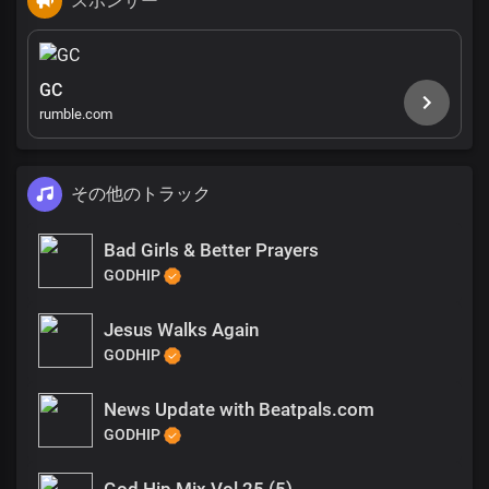
スポンサー
GC
rumble.com
その他のトラック
Bad Girls & Better Prayers
GODHIP
Jesus Walks Again
GODHIP
News Update with Beatpals.com
GODHIP