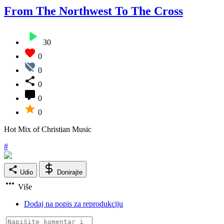
From The Northwest To The Cross
30
0
0
0
0
0
Hot Mix of Christian Music
#
Udio
Donirajte
Više
Dodaj na popis za reprodukciju