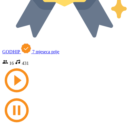
GODHIP
7 mjeseca prije
16
431