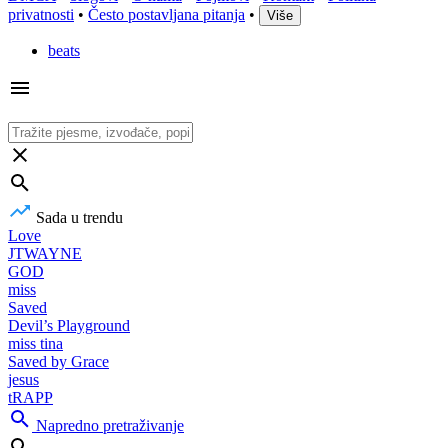
privatnosti
•
Često postavljana pitanja
•
Više
beats
Sada u trendu
Love
JTWAYNE
GOD
miss
Saved
Devil’s Playground
miss tina
Saved by Grace
jesus
tRAPP
Napredno pretraživanje