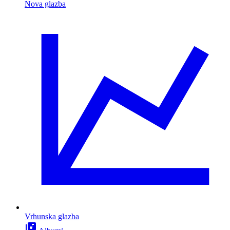
Nova glazba
Vrhunska glazba