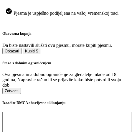
Pjesma je uspješno podijeljena na vašoj vremenskoj traci.
Obavezna kupnja
Da biste nastavili slušati ovu pjesmu, morate kupiti pjesmu.
Otkazati
Kupiti $
Staza s dobnim ograničenjem
Ova pjesma ima dobno ograničenje za gledatelje mlađe od 18
godina, Napravite račun ili se prijavite kako biste potvrdili svoju
dob.
Zatvoriti
Izradite DMCA obavijest o uklanjanju