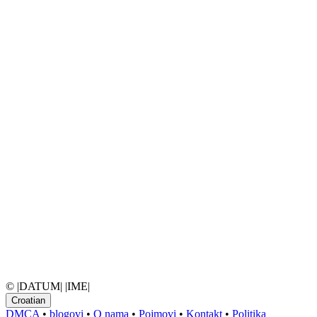
© |DATUM| |IME|
Croatian
DMCA
•
blogovi
•
O nama
•
Pojmovi
•
Kontakt
•
Politika