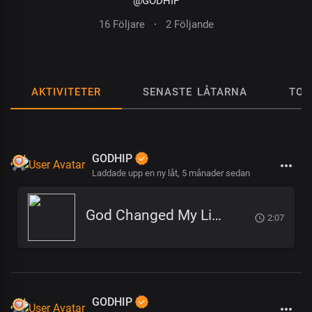
@GODHIP
16 Följare
·
2 Följande
AKTIVITETER
SENASTE LÅTARNA
TOP
GODHIP
Laddade upp en ny låt,
5 månader sedan
God Changed My Life
2:07
GODHIP