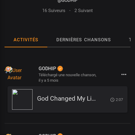
@GODHIP
16 Suiveurs
·
2 Suivant
ACTIVITÉS
DERNIÈRES CHANSONS
T
GODHIP
Téléchargé une nouvelle chanson,
il y a 5 mois
God Changed My Life
2:07