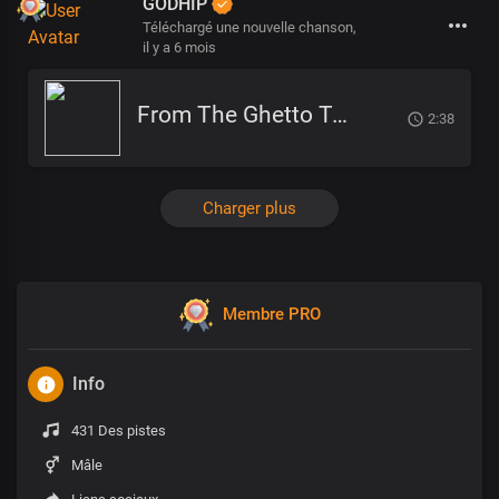
GODHIP
Téléchargé une nouvelle chanson,
il y a 6 mois
From The Ghetto To God
2:38
Charger plus
Membre PRO
Info
431 Des pistes
Mâle