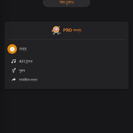
আর ঢুকাও
PRO সদস্য
তথ্য
431 ট্র্যাক
পুরুষ
সামাজিক বন্ধন