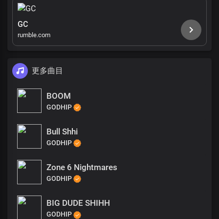
GC
rumble.com
更多曲目
BOOM
GODHIP
Bull Shhi
GODHIP
Zone 6 Nightmares
GODHIP
BIG DUDE SHIHH
GODHIP