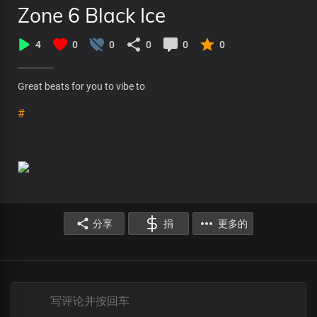
Zone 6 Black Ice
4
0
0
0
0
0
Great beats for you to vibe to
#
分享
捐
更多的