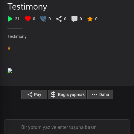
Testimony
21
0
0
0
0
0
Testimony
#
Pay
Bağış yapmak
Daha