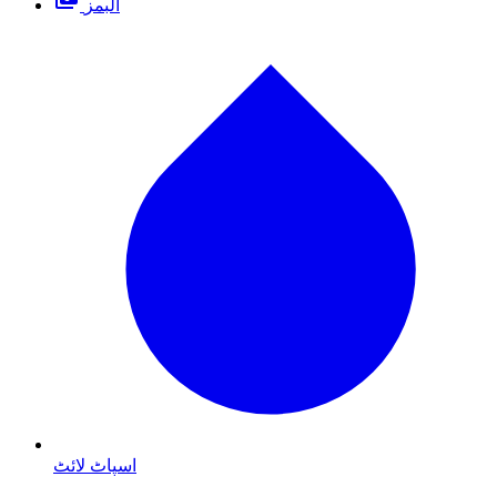
البمز
اسپاٹ لائٹ