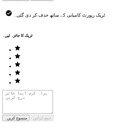
ٹریک رپورٹ کامیابی کے ساتھ حذف کر دی گئی۔
ٹریک کا جائزہ لیں۔
جمع کرائیں
منسوخ کریں۔