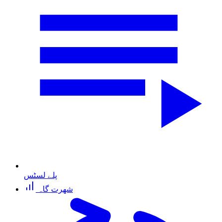
پلے لسٹس
شھرت گاہ