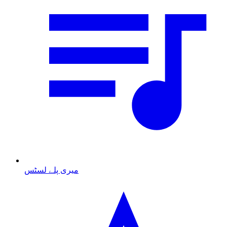
میری پلے لسٹس