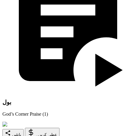
بول
God’s Corner Praise (1)
عطیہ کریں۔
بانٹیں