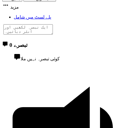
مزید
پلے لسٹ میں شامل
0 تبصرے
کوئی تبصرہ نہیں ملا