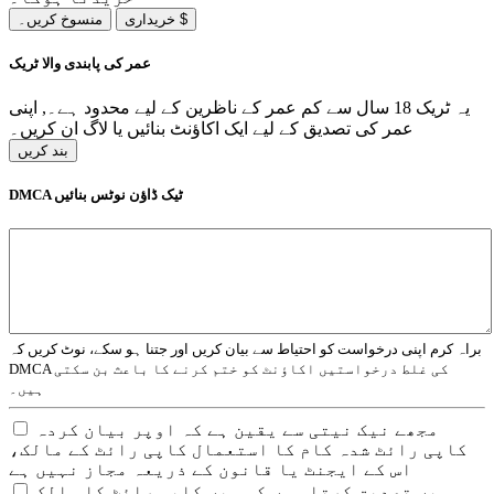
خریداری $
منسوخ کریں۔
عمر کی پابندی والا ٹریک
یہ ٹریک 18 سال سے کم عمر کے ناظرین کے لیے محدود ہے۔, اپنی
عمر کی تصدیق کے لیے ایک اکاؤنٹ بنائیں یا لاگ ان کریں۔
بند کریں
DMCA ٹیک ڈاؤن نوٹس بنائیں
براہ کرم اپنی درخواست کو احتیاط سے بیان کریں اور جتنا ہو سکے، نوٹ کریں کہ
DMCA کی غلط درخواستیں اکاؤنٹ کو ختم کرنے کا باعث بن سکتی
ہیں۔
مجھے نیک نیتی سے یقین ہے کہ اوپر بیان کردہ
کاپی رائٹ شدہ کام کا استعمال کاپی رائٹ کے مالک،
اس کے ایجنٹ یا قانون کے ذریعہ مجاز نہیں ہے
میں تصدیق کرتا ہوں کہ میں کاپی رائٹ کا مالک