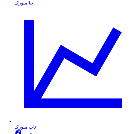
نیا میوزک
ٹاپ میوزک