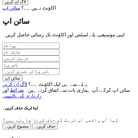
لاگ ان کریں
اکاؤنٹ نہیں ہے؟
سائن اپ
سائن اپ
اپنی موسیقی، پلے لسٹس اور اکاؤنٹ تک رسائی حاصل کریں۔
سائن اپ
پہلے سے ہی ایک اکاؤنٹ ہے؟
لاگ ان کریں
سائن اپ کرکے، آپ ہماری بات سے اتفاق کرتے ہیں۔
شرائط
اور
رازداری کی پالیسی
اپنا ٹریک حذف کریں۔
کیا آپ واقعی اس ٹریک کو حذف کرنا چاہتے ہیں؟
حذف کریں۔
منسوخ کریں۔