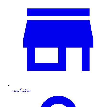
براؤز کریں۔