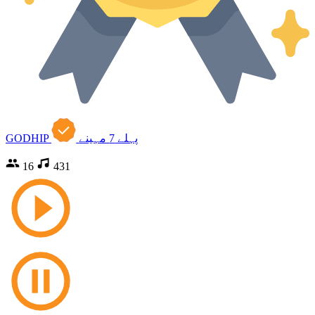
پہلے 7 مہینے
GODHIP
16
431