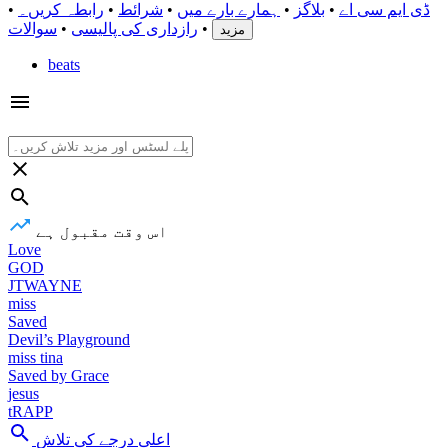
ڈی ایم سی اے
•
بلاگز
•
ہمارے بارے میں
•
شرائط
•
رابطہ کریں۔
•
•
رازداری کی پالیسی
•
سوالات
مزید
beats
اس وقت مقبول ہے
Love
GOD
JTWAYNE
miss
Saved
Devil’s Playground
miss tina
Saved by Grace
jesus
tRAPP
اعلی درجے کی تلاش