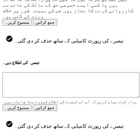
ہوں یا کسی ایسے خصوصی حق کے مالک کی جانب سے
کارروائی کرنے کا مجاز ہوں جس کی مبینہ طور پر خلاف
ورزی کی گئی ہو۔
جمع کرائیں
منسوخ کریں۔
تبصرے کی رپورٹ کامیابی کے ساتھ حذف کر دی گئی۔
تبصرہ کی اطلاع دیں۔
براہ کرم بیان کریں کہ آپ اس تبصرے کی اطلاع کیوں دینا چاہتے ہیں۔
جمع کرائیں
منسوخ کریں۔
تبصرے کی رپورٹ کامیابی کے ساتھ حذف کر دی گئی۔