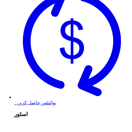
پوائنٹس حاصل کریں۔
اسٹور