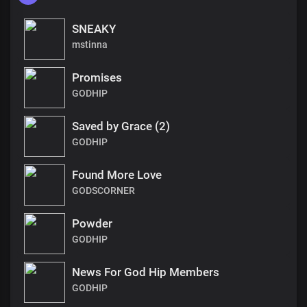
SNEAKY
mstinna
Promises
GODHIP
Saved by Grace (2)
GODHIP
Found More Love
GODSCORNER
Powder
GODHIP
News For God Hip Members
GODHIP