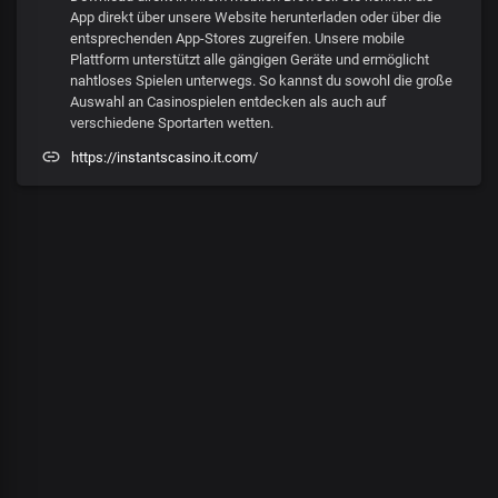
App direkt über unsere Website herunterladen oder über die
entsprechenden App-Stores zugreifen. Unsere mobile
Plattform unterstützt alle gängigen Geräte und ermöglicht
nahtloses Spielen unterwegs. So kannst du sowohl die große
Auswahl an Casinospielen entdecken als auch auf
verschiedene Sportarten wetten.
https://instantscasino.it.com/