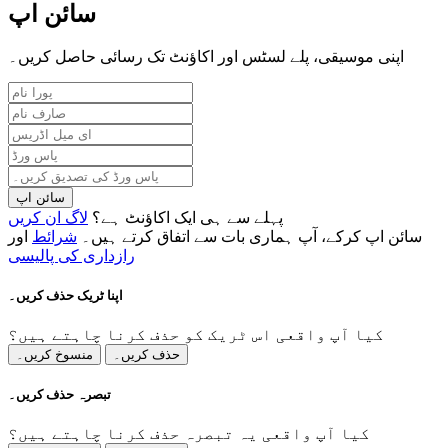
سائن اپ
اپنی موسیقی، پلے لسٹس اور اکاؤنٹ تک رسائی حاصل کریں۔
سائن اپ
پہلے سے ہی ایک اکاؤنٹ ہے؟
لاگ ان کریں
سائن اپ کرکے، آپ ہماری بات سے اتفاق کرتے ہیں۔
شرائط
اور
رازداری کی پالیسی
اپنا ٹریک حذف کریں۔
کیا آپ واقعی اس ٹریک کو حذف کرنا چاہتے ہیں؟
حذف کریں۔
منسوخ کریں۔
تبصرہ حذف کریں۔
کیا آپ واقعی یہ تبصرہ حذف کرنا چاہتے ہیں؟