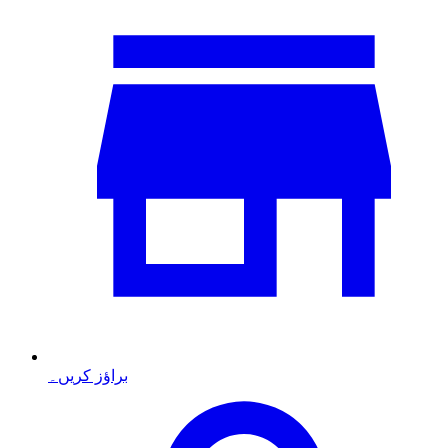
براؤز کریں۔