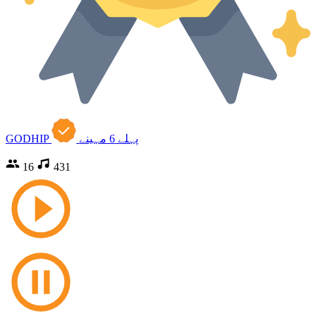
پہلے 6 مہینے
GODHIP
16
431