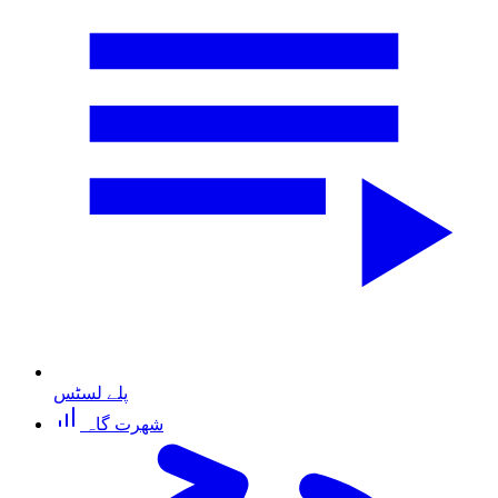
پلے لسٹس
شھرت گاہ