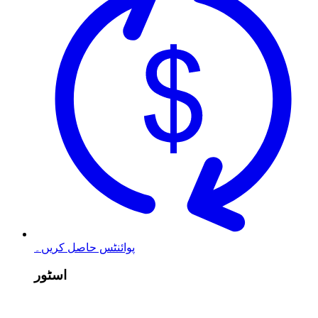
پوائنٹس حاصل کریں۔
اسٹور