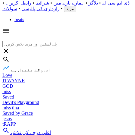
ڈی ایم سی اے
•
بلاگز
•
ہمارے بارے میں
•
شرائط
•
رابطہ کریں۔
•
•
رازداری کی پالیسی
•
سوالات
مزید
beats
اس وقت مقبول ہے
Love
JTWAYNE
GOD
miss
Saved
Devil’s Playground
miss tina
Saved by Grace
jesus
tRAPP
اعلی درجے کی تلاش