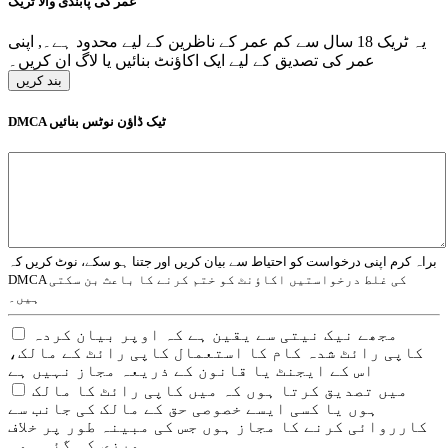
عمر کی پابندی والا ٹریک
یہ ٹریک 18 سال سے کم عمر کے ناظرین کے لیے محدود ہے۔, اپنی
عمر کی تصدیق کے لیے ایک اکاؤنٹ بنائیں یا لاگ ان کریں۔
بند کریں
DMCA ٹیک ڈاؤن نوٹس بنائیں
براہ کرم اپنی درخواست کو احتیاط سے بیان کریں اور جتنا ہو سکے، نوٹ کریں کہ
DMCA کی غلط درخواستیں اکاؤنٹ کو ختم کرنے کا باعث بن سکتی
ہیں۔
مجھے نیک نیتی سے یقین ہے کہ اوپر بیان کردہ
کاپی رائٹ شدہ کام کا استعمال کاپی رائٹ کے مالک،
اس کے ایجنٹ یا قانون کے ذریعہ مجاز نہیں ہے
میں تصدیق کرتا ہوں کہ میں کاپی رائٹ کا مالک
ہوں یا کسی ایسے خصوصی حق کے مالک کی جانب سے
کارروائی کرنے کا مجاز ہوں جس کی مبینہ طور پر خلاف
ورزی کی گئی ہو۔