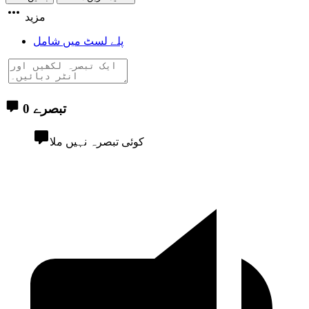
مزید
پلے لسٹ میں شامل
0 تبصرے
کوئی تبصرہ نہیں ملا