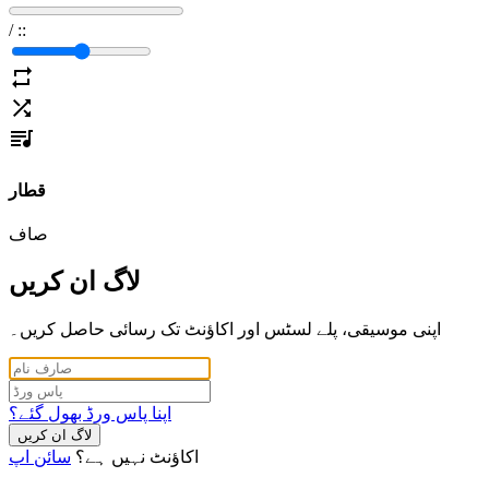
/
:
:
قطار
صاف
لاگ ان کریں
اپنی موسیقی، پلے لسٹس اور اکاؤنٹ تک رسائی حاصل کریں۔
اپنا پاس ورڈ بھول گئے؟
لاگ ان کریں
اکاؤنٹ نہیں ہے؟
سائن اپ