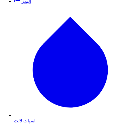
البمز
اسپاٹ لائٹ