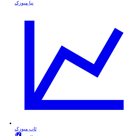
نیا میوزک
ٹاپ میوزک