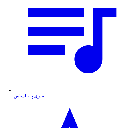
میری پلے لسٹس