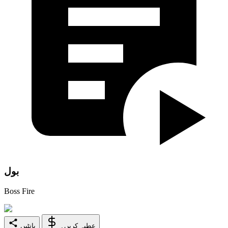
بول
Boss Fire
عطیہ کریں۔
بانٹیں