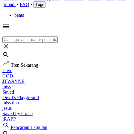
pribadi
•
FAQ
•
Lagi
beats
Tren Sekarang
Love
GOD
JTWAYNE
miss
Saved
Devil’s Playground
miss tina
jesus
Saved by Grace
tRAPP
Pencarian Lanjutan