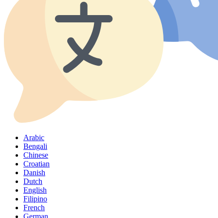
Arabic
Bengali
Chinese
Croatian
Danish
Dutch
English
Filipino
French
German