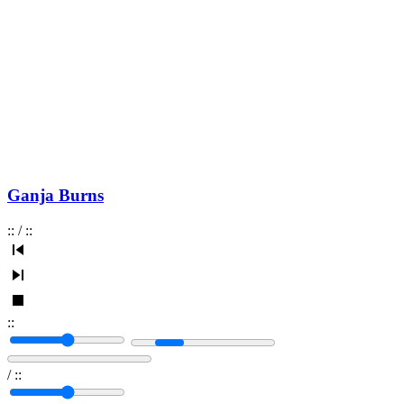
Ganja Burns
:
:
/
:
:
:
:
/
:
: