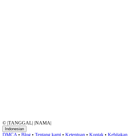
© |TANGGAL| |NAMA|
Indonesian
DMCA
•
Blog
•
Tentang kami
•
Ketentuan
•
Kontak
•
Kebijakan