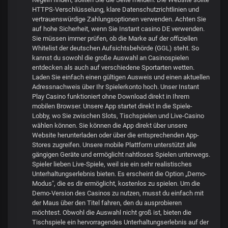
HTTPS-Verschlüsselung, klare Datenschutzrichtlinien und
vertrauenswürdige Zahlungsoptionen verwenden. Achten Sie
auf hohe Sicherheit, wenn Sie Instant casino DE verwenden.
Sie müssen immer prüfen, ob die Marke auf der offiziellen
Whitelist der deutschen Aufsichtsbehörde (GGL) steht. So
kannst du sowohl die große Auswahl an Casinospielen
entdecken als auch auf verschiedene Sportarten wetten.
Laden Sie einfach einen gültigen Ausweis und einen aktuellen
Adressnachweis über Ihr Spielerkonto hoch. Unser Instant
Play Casino funktioniert ohne Download direkt in Ihrem
mobilen Browser. Unsere App startet direkt in die Spiele-
Lobby, wo Sie zwischen Slots, Tischspielen und Live-Casino
wählen können. Sie können die App direkt über unsere
Website herunterladen oder über die entsprechenden App-
Stores zugreifen. Unsere mobile Plattform unterstützt alle
gängigen Geräte und ermöglicht nahtloses Spielen unterwegs.
Spieler lieben Live-Spiele, weil sie ein sehr realistisches
Unterhaltungserlebnis bieten. Es erscheint die Option „Demo-
Modus", die es dir ermöglicht, kostenlos zu spielen. Um die
Demo-Version des Casinos zu nutzen, musst du einfach mit
der Maus über den Titel fahren, den du ausprobieren
möchtest. Obwohl die Auswahl nicht groß ist, bieten die
Tischspiele ein hervorragendes Unterhaltungserlebnis auf der