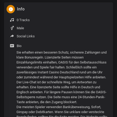
Info
0 Tracks
Male
Social Links
Bio
Sie erhalten einen besseren Schutz, sicherere Zahlungen und
klare Bonusregeln. Lizenzierte Seiten müssen
Einzahlungslimits einhalten, OASIS für den Selbstausschluss
verwenden und Spiele fair halten. Schließlich sollte ein
zuverlässiges Instant Casino Deutschland rund um die Uhr
oder zumindest während der Hauptspielzeiten Hilfe anbieten.
Der Live-Chat ist der schnellste Weg, um Antworten zu
erhalten. Eine lizenzierte Seite sollte Hilfe in Deutsch und
Englisch anbieten. Für längere Pausen können Sie die OASIS-
Selbstsperre nutzen. Die Seite muss eine 24-Stunden-Panik-
Taste anbieten, die den Zugang blockiert.
Die meisten Spieler verwenden Banküberweisung, Sofort,
Giropay oder Debitkarten. Wenn Sie unklare oder versteckte
Regeln finden, sollten Sie die Seite meiden. Die Website sollte