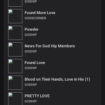
GODHIP
Found More Love
GODSCORNER
Powder
GODHIP
News For God Hip Members
GODHIP
Found Love
GODHIP
Blood on Their Hands, Love in His (1)
GODHIP
PRETTY LOVE
GODHIP