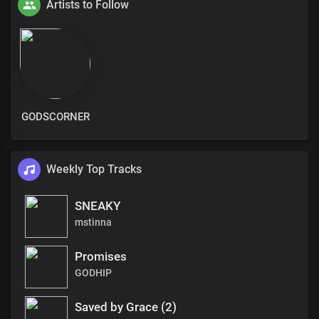
Artists to Follow
GODSCORNER
Weekly Top Tracks
SNEAKY
mstinna
Promises
GODHIP
Saved by Grace (2)