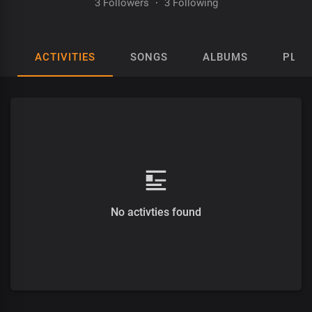
3 Followers
·
3 Following
ACTIVITIES
SONGS
ALBUMS
PLAY
No activties found