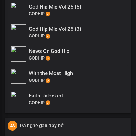
God Hip Mix Vol 25 (5)
GODHIP
God Hip Mix Vol 25 (3)
GODHIP
News On God Hip
GODHIP
With the Most High
GODHIP
Faith Unlocked
GODHIP
Đã nghe gần đây bởi