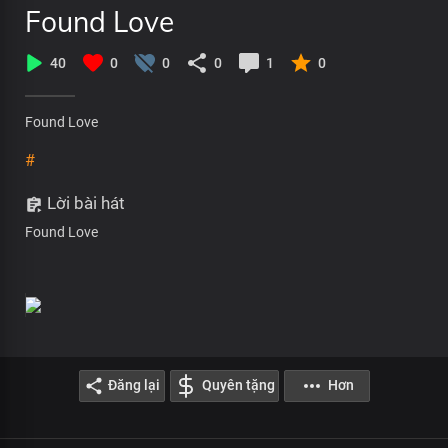
Found Love
40
0
0
0
1
0
Found Love
#
Lời bài hát
Found Love
Đăng lại
Quyên tặng
Hơn