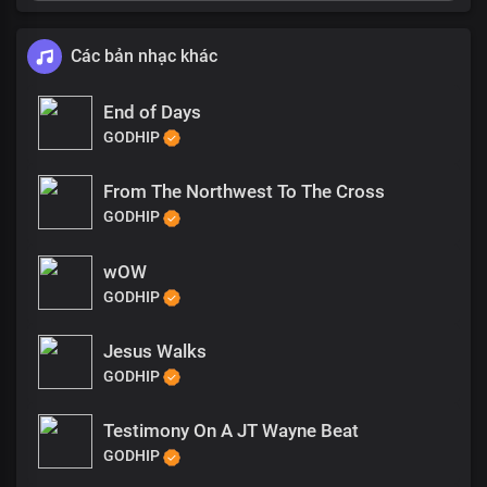
Các bản nhạc khác
End of Days
GODHIP
From The Northwest To The Cross
GODHIP
wOW
GODHIP
Jesus Walks
GODHIP
Testimony On A JT Wayne Beat
GODHIP