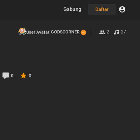
Gabung
Daftar
2
27
GODSCORNER
0
0