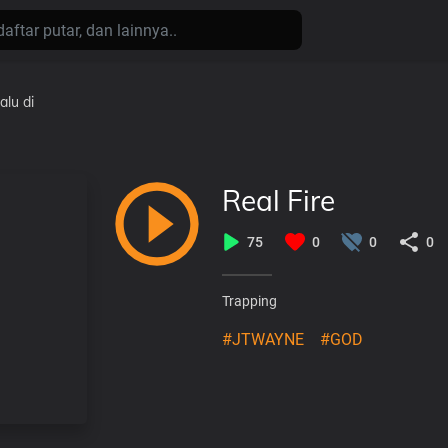
alu
di
Real Fire
75
0
0
0
Trapping
#JTWAYNE
#GOD