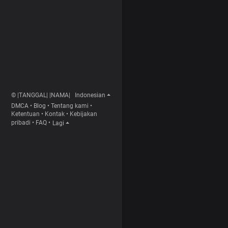
© |TANGGAL| |NAMA|
Indonesian
DMCA
•
Blog
•
Tentang kami
•
Ketentuan
•
Kontak
•
Kebijakan
pribadi
•
FAQ
•
Lagi