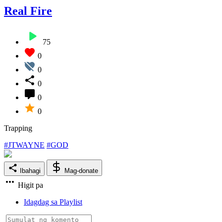
Real Fire
75
0
0
0
0
0
Trapping
#JTWAYNE
#GOD
Ibahagi
Mag-donate
Higit pa
Idagdag sa Playlist