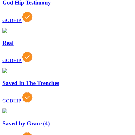
God Hip Testimony
GODHIP
Real
GODHIP
Saved In The Trenches
GODHIP
Saved by Grace (4)