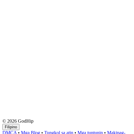
© 2026 GodHip
Filipino
DMCA
•
Mga Blog
•
Tungkol sa atin
•
Mga tuntunin
•
Makipag-