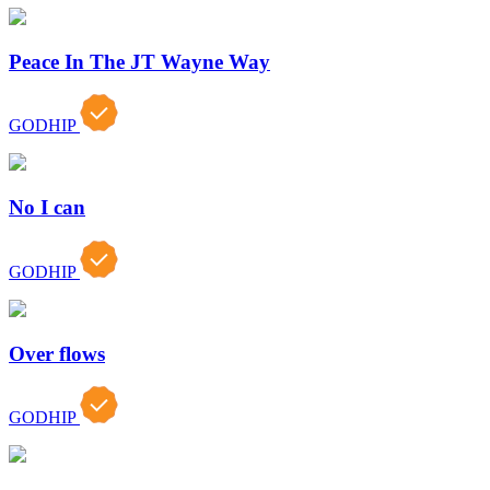
Peace In The JT Wayne Way
GODHIP
No I can
GODHIP
Over flows
GODHIP