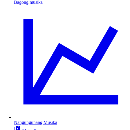
Bagong musika
Nangungunang Musika