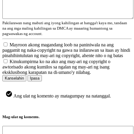
Pakilarawan nang mabuti ang iyong kahilingan at hangga't kaya mo, tandaan
na ang mga maling kahilingan sa DMCA ay maaaring humantong sa
pagwawakas ng account.
Mayroon akong magandang loob na paniniwala na ang
paggamit ng naka-copyright na gawa na inilarawan sa itaas ay hindi
pinahihintulutan ng may-ari ng copyright, ahente nito o ng batas
Kinukumpirma ko na ako ang may-ari ng copyright o
awtorisado akong kumilos sa ngalan ng may-ari ng isang
eksklusibong karapatan na di-umano'y nilabag.
Kanselahin
Ipasa
Ang ulat ng komento ay matagumpay na natanggal.
Mag-ulat ng komento.