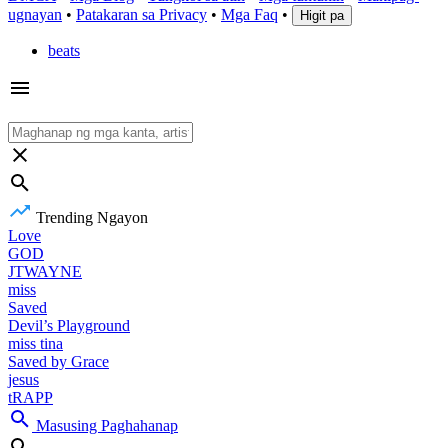
ugnayan
•
Patakaran sa Privacy
•
Mga Faq
•
Higit pa
beats
Trending Ngayon
Love
GOD
JTWAYNE
miss
Saved
Devil’s Playground
miss tina
Saved by Grace
jesus
tRAPP
Masusing Paghahanap