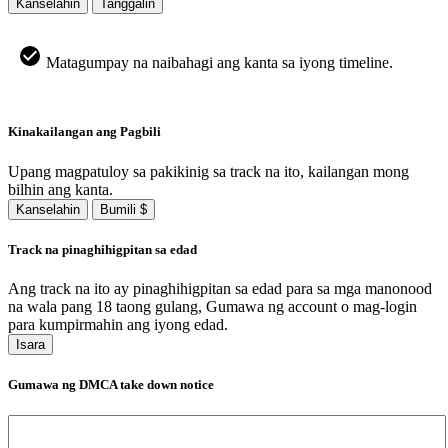
Kanselahin
Tanggalin
Matagumpay na naibahagi ang kanta sa iyong timeline.
Kinakailangan ang Pagbili
Upang magpatuloy sa pakikinig sa track na ito, kailangan mong
bilhin ang kanta.
Kanselahin
Bumili $
Track na pinaghihigpitan sa edad
Ang track na ito ay pinaghihigpitan sa edad para sa mga manonood
na wala pang 18 taong gulang, Gumawa ng account o mag-login
para kumpirmahin ang iyong edad.
Isara
Gumawa ng DMCA take down notice