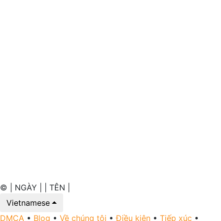
© | NGÀY | | TÊN |
Vietnamese
DMCA
•
Blog
•
Về chúng tôi
•
Điều kiện
•
Tiếp xúc
•