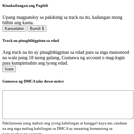
Kinakailangan ang Pagbili
Upang magpatuloy sa pakikinig sa track na ito, kailangan mong
bilhin ang kanta.
Kanselahin
Bumili $
Track na pinaghihigpitan sa edad
Ang track na ito ay pinaghihigpitan sa edad para sa mga manonood
na wala pang 18 taong gulang, Gumawa ng account o mag-login
para kumpirmahin ang iyong edad.
Isara
Gumawa ng DMCA take down notice
Pakilarawan nang mabuti ang iyong kahilingan at hangga't kaya mo, tandaan
na ang mga maling kahilingan sa DMCA ay maaaring humantong sa
pagwawakas ng account.