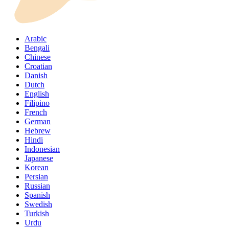
Arabic
Bengali
Chinese
Croatian
Danish
Dutch
English
Filipino
French
German
Hebrew
Hindi
Indonesian
Japanese
Korean
Persian
Russian
Spanish
Swedish
Turkish
Urdu