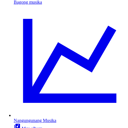
Bagong musika
Nangungunang Musika