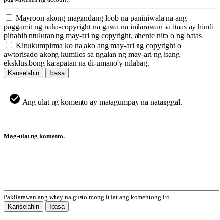
Mayroon akong magandang loob na paniniwala na ang
paggamit ng naka-copyright na gawa na inilarawan sa itaas ay hindi
pinahihintulutan ng may-ari ng copyright, ahente nito o ng batas
Kinukumpirma ko na ako ang may-ari ng copyright o
awtorisado akong kumilos sa ngalan ng may-ari ng isang
eksklusibong karapatan na di-umano'y nilabag.
Kanselahin
Ipasa
Ang ulat ng komento ay matagumpay na natanggal.
Mag-ulat ng komento.
Pakilarawan ang whey na gusto mong iulat ang komentong ito.
Kanselahin
Ipasa